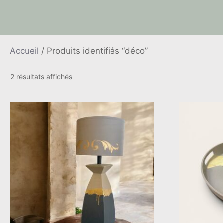
Accueil
/ Produits identifiés “déco”
Trié
2 résultats affichés
du
plus
récent
au
plus
ancien