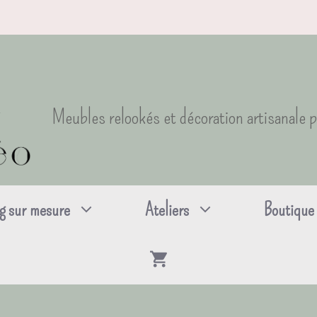
Meubles relookés et décoration artisanale 
g sur mesure
Ateliers
Boutique