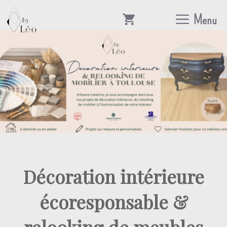
Aller
Menu
au
contenu
Décoration intérieure
écoresponsable &