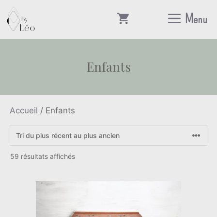
Aller
Menu
au
contenu
Enfants
Accueil
/ Enfants
Trié
59 résultats affichés
du
plus
récent
au
plus
ancien