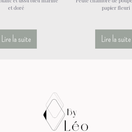
 blanc et tissu bleu marine
Petite chambre de poupé
et doré
papier fleuri
Lire la suite
Lire la suite