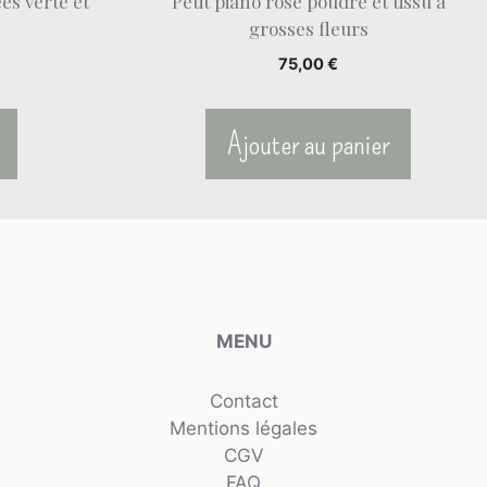
es verte et
Petit piano rose poudré et tissu à
grosses fleurs
75,00
€
Ajouter au panier
MENU
Contact
Mentions légales
CGV
FAQ