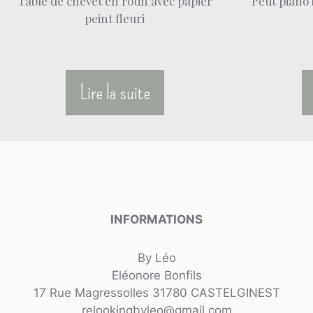
Table de chevet en rotin avec papier
Petit piano
peint fleuri
Lire la suite
INFORMATIONS
By Léo
Eléonore Bonfils
17 Rue Magressolles 31780 CASTELGINEST
relookingbyleo@gmail.com