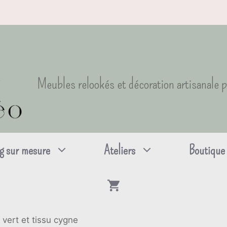
Meubles relookés et décoration artisanale 
g sur mesure
Ateliers
Boutique
 vert et tissu cygne