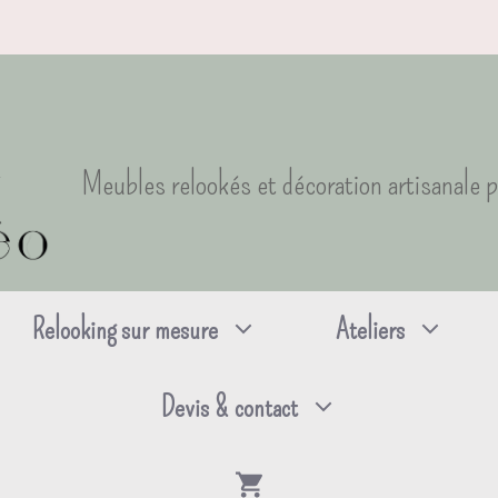
Meubles relookés et décoration artisanale 
Relooking sur mesure
Ateliers
Devis & contact