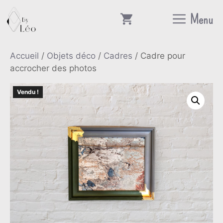
Aller
Menu
au
contenu
Accueil
/
Objets déco
/
Cadres
/ Cadre pour
accrocher des photos
Vendu !