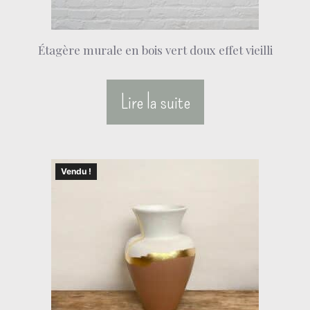
Étagère murale en bois vert doux effet vieilli
Lire la suite
Vendu !