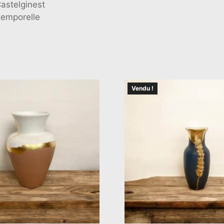
astelginest
ntemporelle
Vendu !