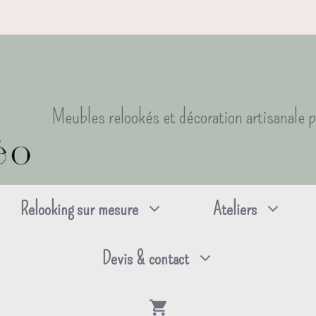
Meubles relookés et décoration artisanale 
Relooking sur mesure
Ateliers
Devis & contact