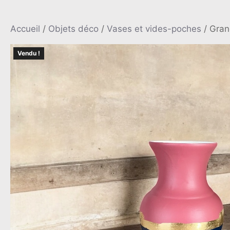
Accueil
/
Objets déco
/
Vases et vides-poches
/ Grand
Vendu !