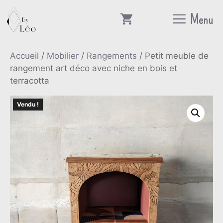
Aller
Menu
au
contenu
Accueil
/
Mobilier
/
Rangements
/ Petit meuble de
rangement art déco avec niche en bois et
terracotta
Vendu !