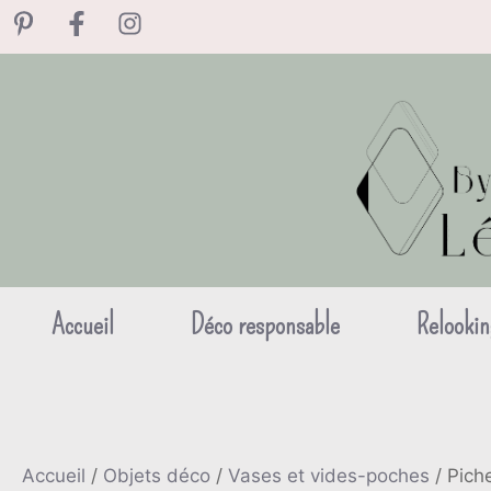
Aller
au
contenu
Accueil
Déco responsable
Relookin
Accueil
/
Objets déco
/
Vases et vides-poches
/ Pich