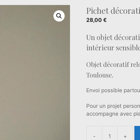
Pichet décorat
28,00
€
Un objet décorati
intérieur sensible
Objet décoratif rel
Toulouse.
Envoi possible partou
Pour un projet perso
accompagne avec plai
-
+
quantité