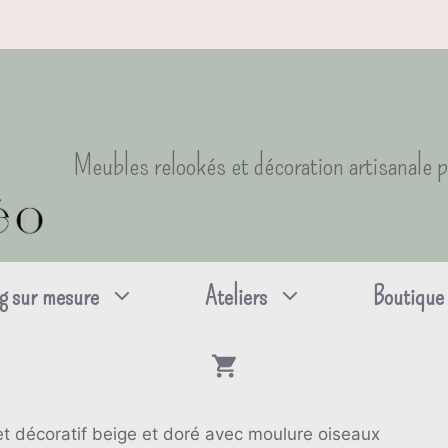
Meubles relookés et décoration artisanale 
g sur mesure
Ateliers
Boutique
et décoratif beige et doré avec moulure oiseaux