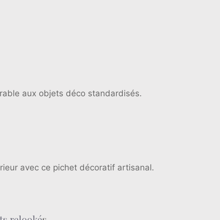
urable aux objets déco standardisés.
ieur avec ce pichet décoratif artisanal.
ts relooké
s.