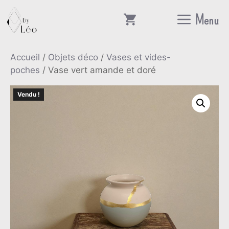
Aller
Menu
au
contenu
Accueil
/
Objets déco
/
Vases et vides-
poches
/ Vase vert amande et doré
Vendu !