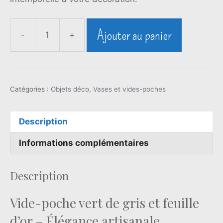
Ajouter au panier
-
+
quantité
de
Vide-
poche
Catégories :
Objets déco
vert
,
Vases et vides-poches
de
gris
Description
&
feuille
Informations complémentaires
d’or
Description
Vide-poche vert de gris et feuille
d’or – Élégance artisanale