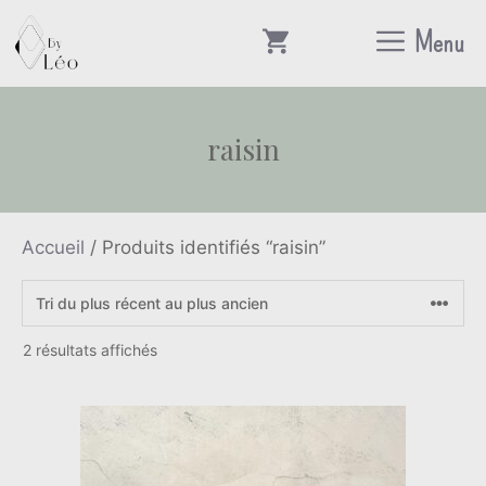
Aller
Menu
au
contenu
raisin
Accueil
/ Produits identifiés “raisin”
Trié
2 résultats affichés
du
plus
récent
au
plus
ancien