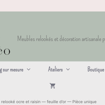
Meubles relookés et décoration artisanale 
g sur mesure
Ateliers
Boutique
relooké ocre et raisin — feuille d’or — Pièce unique