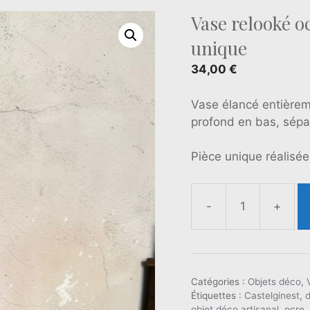
Vase relooké oc
unique
34,00
€
Vase élancé entièrem
profond en bas, séparé
Pièce unique réalisée
-
+
quantité
de
Vase
relooké
ocre
Catégories :
Objets déco
,
Étiquettes :
Castelginest
,
et
objet déco artisanal
,
ocre