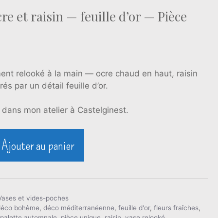
re et raisin — feuille d’or — Pièce
ent relooké à la main — ocre chaud en haut, raisin
s par un détail feuille d’or.
 dans mon atelier à Castelginest.
Ajouter au panier
Vases et vides-poches
déco bohème
,
déco méditerranéenne
,
feuille d'or
,
fleurs fraîches
,
,
palette automnale
,
pièce unique
,
raisin
,
vase relooké