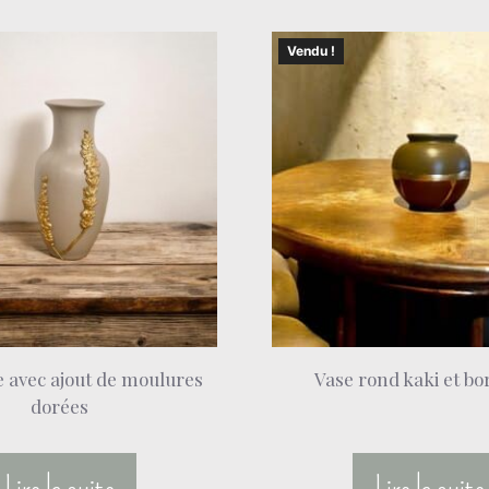
Vendu !
e avec ajout de moulures
Vase rond kaki et b
dorées
Lire la suite
Lire la suite