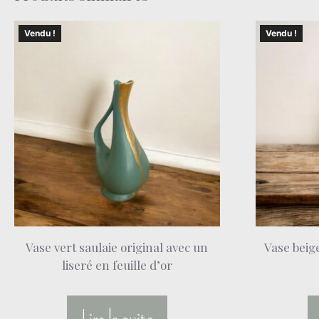
Vendu !
Vendu !
Vase vert saulaie original avec un
Vase beig
liseré en feuille d’or
Lire la suite