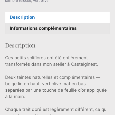
soliflore relooké
,
vert olive
olive
—
Description
feuille
d'or
Informations complémentaires
—
Pièce
Description
unique
ou
lot
Ces petits soliflores ont été entièrement
de
transformés dans mon atelier à Castelginest.
4
Deux teintes naturelles et complémentaires —
beige lin en haut, vert olive mat en bas —
séparées par une touche de feuille d’or appliquée
à la main.
Chaque trait doré est légèrement différent, ce qui