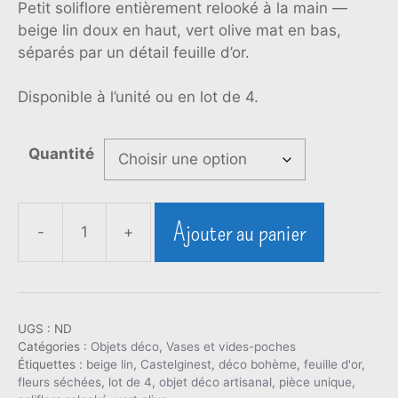
prix :
Petit soliflore entièrement relooké à la main —
15,00 €
beige lin doux en haut, vert olive mat en bas,
à
séparés par un détail feuille d’or.
50,00 €
Disponible à l’unité ou en lot de 4.
Quantité
Ajouter au panier
-
+
quantité
de
Soliflore
relooké
UGS :
ND
beige
Catégories :
Objets déco
,
Vases et vides-poches
lin
Étiquettes :
beige lin
,
Castelginest
,
déco bohème
,
feuille d'or
,
et
fleurs séchées
,
lot de 4
,
objet déco artisanal
,
pièce unique
,
vert