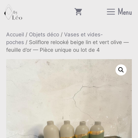
Aller
Menu
au
contenu
Accueil
/
Objets déco
/
Vases et vides-
poches
/ Soliflore relooké beige lin et vert olive —
feuille d’or — Pièce unique ou lot de 4