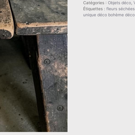
relooké
Catégories :
Objets déco
,
Étiquettes :
fleurs séchées
vert
unique déco bohème déco s
euphorbe
et
beige
lin
—
feuille
d'or
—
Pièce
unique