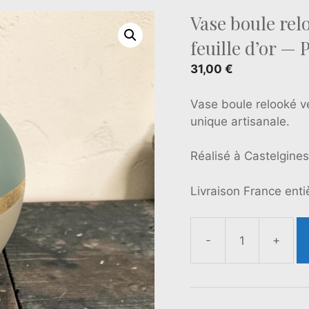
Vase boule rel
feuille d’or — 
31,00
€
Vase boule relooké ver
unique artisanale.
Réalisé à Castelgines
Livraison France enti
-
+
quantité
de
Vase
boule