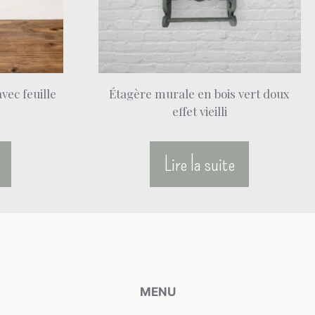
vec feuille
Étagère murale en bois vert doux
effet vieilli
Lire la suite
MENU