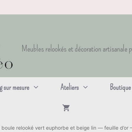
Meubles relookés et décoration artisanale 
g sur mesure
Ateliers
Boutique
 boule relooké vert euphorbe et beige lin — feuille d’or