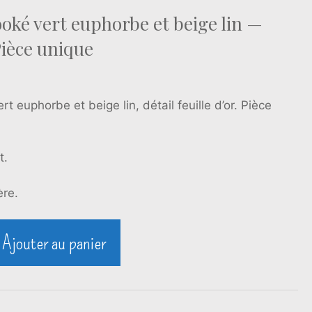
ooké vert euphorbe et beige lin —
Pièce unique
t euphorbe et beige lin, détail feuille d’or. Pièce
t.
ère.
Ajouter au panier