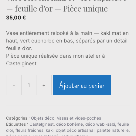
— feuille d’or — Pièce unique
35,00
€
Vase entièrement relooké à la main — kaki mat en
haut, vert euphorbe en bas, séparés par un détail
feuille d’or.
Pièce unique réalisée dans mon atelier à
Castelginest.
Ajouter au panier
-
+
quantité
de
Vase
relooké
Catégories :
Objets déco
kaki
,
Vases et vides-poches
Étiquettes :
Castelginest
,
déco bohème
,
déco wabi-sabi
,
feuille
et
d'or
,
fleurs fraîches
,
kaki
,
objet déco artisanal
,
palette naturelle
,
vert