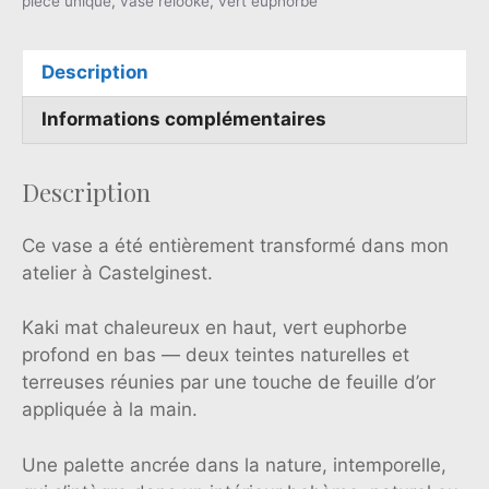
pièce unique
,
vase relooké
,
vert euphorbe
euphorbe
—
Description
feuille
d'or
Informations complémentaires
—
Pièce
unique
Description
Ce vase a été entièrement transformé dans mon
atelier à Castelginest.
Kaki mat chaleureux en haut, vert euphorbe
profond en bas — deux teintes naturelles et
terreuses réunies par une touche de feuille d’or
appliquée à la main.
Une palette ancrée dans la nature, intemporelle,